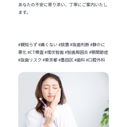
あなたの不安に寄り添い、丁寧にご案内いたし
ます。
#親知らず #痛くない #放置 #抜歯判断 #静かに
悪化 #CT検査 #埋伏智歯 #智歯周囲炎 #顎関節症
#抜歯リスク #東京都 #墨田区 #歯科 #口腔外科