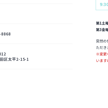
9:3
第1土
第3金曜
-8868
突然の
ただき
012
※変更
区太平2-15-1
います