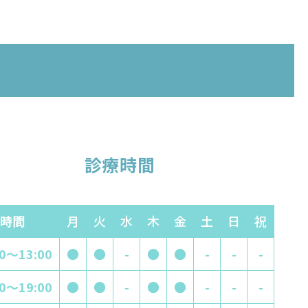
診療時間
時間
月
火
水
木
金
土
日
祝
00～13:00
●
●
-
●
●
-
-
-
00～19:00
●
●
-
●
●
-
-
-