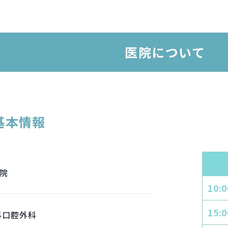
医院について
基本情報
院
10:
15:
科口腔外科