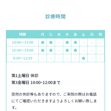
診療時間
時間
月
火
水
木
金
土
日
祝
10:00～13:00
●
●
-
●
●
-
-
-
15:00～19:00
●
●
-
●
●
-
-
-
9:30～12:30
-
-
-
-
-
●
-
-
第1土曜日 休診
第3金曜日 10:00~12:00まで
突然の休診等もありますので、ご来院の際はお電話
にてご確認いただきますようよろしくお願い致しま
す。