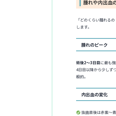
腫れや内出血
「どのくらい腫れるの
します。
腫れのピーク
術後2〜3日目
に最も強
4日目以降から少しず
般的。
内出血の変化
抜歯直後は赤紫〜